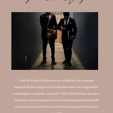
Forte de 25 ans d’expérience en entreprise, j’accompagne
aujourd’hui les équipes et les individus à mieux se comprendre,
communiquer et grandir ensemble. J’allie bienveillance, écoute et
expérience du terrain pour créer des formations qui donnent du
sens, renforcent la cohésion et réveillent le plaisir de travailler