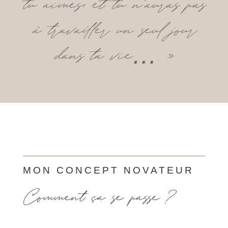
tu aimes, et tu n’auras pas
à travailler un seul jour
dans ta vie… »
MON CONCEPT NOVATEUR
Comment ça se passe ?